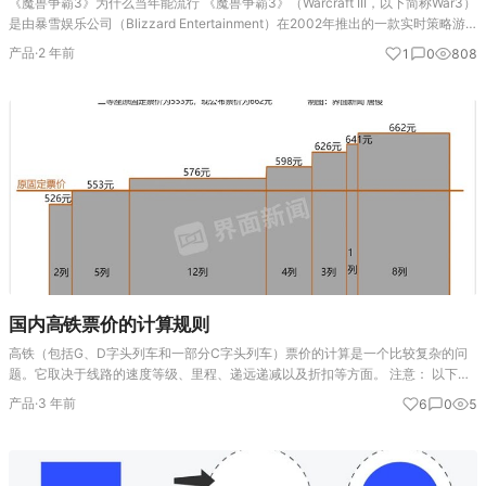
《魔兽争霸3》为什么当年能流行 《魔兽争霸3》（Warcraft III，以下简称War3）
是由暴雪娱乐公司（Blizzard Entertainment）在2002年推出的一款实时策略游
戏（RTS），它在发布之后迅速成为全球流行的经典游戏…
产品
·
2 年前
1
0
808
国内高铁票价的计算规则
高铁（包括G、D字头列车和一部分C字头列车）票价的计算是一个比较复杂的问
题。它取决于线路的速度等级、里程、递远递减以及折扣等方面。 注意： 以下的
讨论均不包含既有线动车组以及除京津城际线以外的城际铁路动车组的情况； 为
产品
·
3 年前
6
0
5
不致混淆，本文中“高铁…