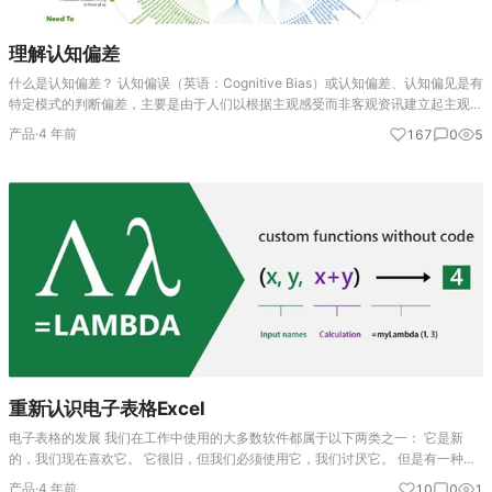
理解认知偏差
什么是认知偏差？ 认知偏误（英语：Cognitive Bias）或认知偏差、认知偏见是有
特定模式的判断偏差，主要是由于人们以根据主观感受而非客观资讯建立起主观以
为的社会现实所致。认知偏误可导致感知失真、判断不精准、解释不合逻辑，或各
产品
·
4 年前
167
0
5
种统称“…
重新认识电子表格Excel
电子表格的发展 我们在工作中使用的大多数软件都属于以下两类之一： 它是新
的，我们现在喜欢它。 它很旧，但我们必须使用它，我们讨厌它。 但是有一种软
件产品诞生于1985年，它很老，但我们喜欢它。该产品当然是电子表格。 在电子
产品
·
4 年前
10
0
1