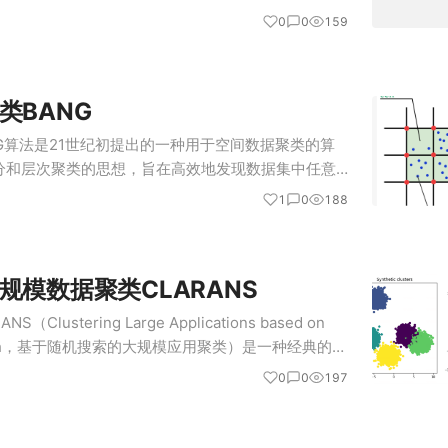
多少单 先验信息：所有司机的平均完单率是多少 C
0
0
159
信息的"调…
类BANG
ANG算法是21世纪初提出的一种用于空间数据聚类的算
分和层次聚类的思想，旨在高效地发现数据集中任意
，并且能够识别嵌套的聚类结构。 BANG算法是一
1
0
188
它通过平衡网格获得…
规模数据聚类CLARANS
（Clustering Large Applications based on
Search，基于随机搜索的大规模应用聚类）是一种经典的聚
. Ng和Jiaw…
0
0
197