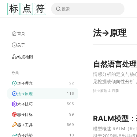
法→原理
首页
关于
站点地图
自然语言处理
分类
情感分析的定义与核心地位
见挖掘或倾向性分析
道→理念
22
言处理（NLP）的
法→原理
·
4 月前
法→原理
116
观点持有者对特定话
术→技巧
595
志→目标
99
RALM模型
器→工具
569
模型概述 RALM（Retri
势→趋势
10
司于2019年提出并