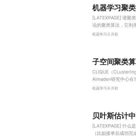
机器学习聚类
[LATEXPAGE] 谱聚
论的聚类算法，它利
行降维，然后在低维空
机器学习
·
5 月前
与K-me…
子空间聚类算法
CLIQUE（CLuste
Almaden研究中
的簇，且这些簇可能
机器学习
·
6 月前
间。 CL…
贝叶斯估计中
[LATEXPAGE]
（比如接单后成功完