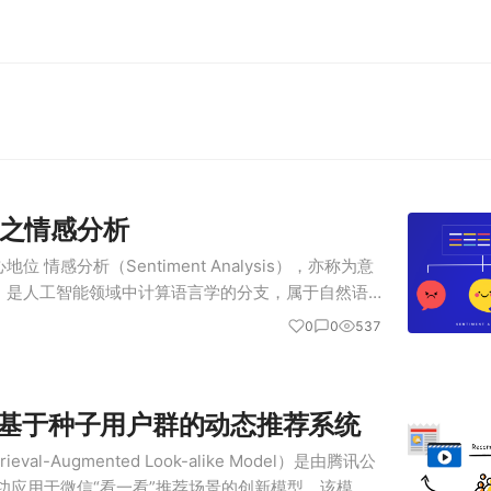
之情感分析
 情感分析（Sentiment Analysis），亦称为意
，是人工智能领域中计算语言学的分支，属于自然语
核心内容。其核心定义为：通过自动化技术判定文本中
0
0
537
题的情感…
：基于种子用户群的动态推荐系统
eval-Augmented Look-alike Model）是由腾讯公
成功应用于微信“看一看”推荐场景的创新模型。该模型