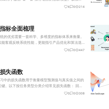
传统推荐系统中普遍存在的长尾内容分发难题，即大
4
0
214
指标全面梳理
 推荐系统的优劣需要一套科学、多维度的指标体系来衡量。
仅能客观反映系统性能，更能指引产品优化和算法迭
系统性地梳理推荐系统领域常见且重要的评测指标，
0
0
447
法、适用场景及优缺…
损失函数
 机器学习中的损失函数用于衡量模型预测值与真实值之间的
关键。以下按任务类型分类介绍常见损失函数： 回归
n Squared Error, MSE / L2 Loss) 公…
0
0
308