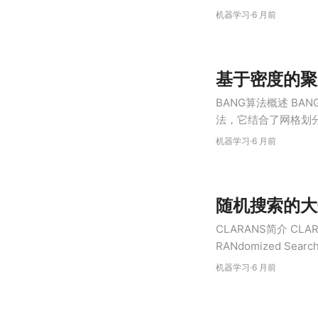
际接了多少单，完成了
机器学习
·
6 月前
值就是用来平衡这两种
基于密度的聚
BANG算法概述 B
法，它结合了网格划
形状、不同密度的聚类
机器学习
·
6 月前
种巧妙的混合方法，
随机搜索的大
CLARANS简介 CLARANS
RANdomized 
类算法，由Raymond T
机器学习
·
6 月前