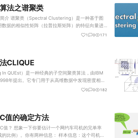
算法之谱聚类
类简介 谱聚类（Spectral Clustering）是一种基于图
用数据的相似性矩阵（拉普拉斯矩阵）的特征向量进
间中使用传统聚类方法（如K-means）进行聚类。
1
0
171
CLIQUE
ring In QUEst）是一种经典的子空间聚类算法，由IBM
心在1998年提出。它专门用于从高维数据中发现密度相似
仅存在于某些子空间（特征的子集）中，而非全维空
0
0
182
C值的确定方法
 什么是C值？ 想象一下你要估计一个网约车司机的完单率
成的比例）。你有两种信息： 样本信息：这个司机实