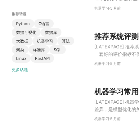
的核心目标在于解决
机器学习
·
5 月前
量…
推荐话题
Python
C语言
数据可视化
数据库
推荐系统评测
大数据
机器学习
算法
[LATEXPAGE]
聚类
标准库
SQL
一套好的评价指标不
Linux
FastAPI
代的方向。本文旨在
机器学习
·
5 月前
结合其定义、计算方
更多话题
机器学习常用
[LATEXPAGE]
差异，是模型优化的
任务损失函数 均方误差 (Mea
机器学习
·
5 月前