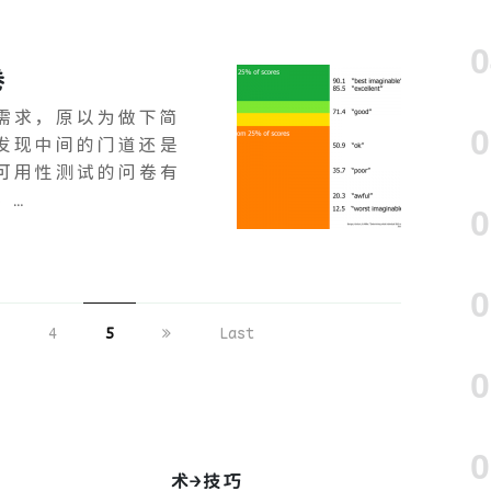
卷
需求，原以为做下简
发现中间的门道还是
可用性测试的问卷有
 …
4
5
Last
术→技巧