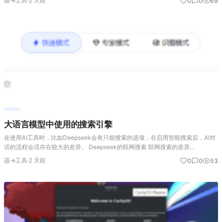
器→工具
·
2 天前
0
0
69
P…
大语言模型中使用的搜索引擎
在使用AI工具时，比如Deepseek会有只能搜索的选项，在启用智能搜索后，AI对
话的流程会话存在较大的差异。 Deepseek的联网搜索 联网搜索的差异
DeepSeek的“联网搜索”功能，其启用与否会直接改变它回答问题的整个流程。简
器→工具
·
2 天前
0
0
53
单来…