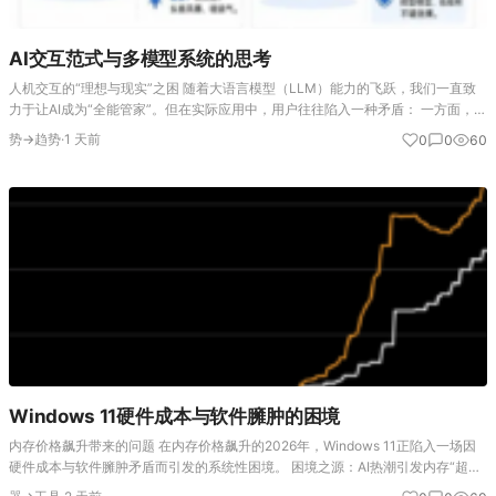
AI交互范式与多模型系统的思考
人机交互的“理想与现实”之困 随着大语言模型（LLM）能力的飞跃，我们一直致
力于让AI成为“全能管家”。但在实际应用中，用户往往陷入一种矛盾： 一方面，希
望以最自然、最省力的“许愿式”（如“帮我写个有科技感的方案”）与AI交互； 另一
势→趋势
·
1 天前
0
0
60
方面，…
Windows 11硬件成本与软件臃肿的困境
内存价格飙升带来的问题 在内存价格飙升的2026年，Windows 11正陷入一场因
硬件成本与软件臃肿矛盾而引发的系统性困境。 困境之源：AI热潮引发内存“超级
周期” 这轮困境的根源在于，AI算力的爆发式增长消耗了大量DRAM产能，挤占了