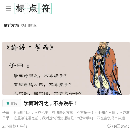
最近发布
热门推荐
学而时习之，不亦说乎！
置顶
子曰：学而时习之，不亦说乎！有朋自远方來，不亦乐乎！人不知而不愠，不亦君
子乎！ 在重读论语之前，我对这句话的理解是：“经常学习，不也喜悦吗？从远方
来了朋友，不也快乐吗？别人不了解我也不怨恨，不也是君子吗？” 重读《论
志→目标
·
6 年前
79
8
5
语》，总感觉上面的解释有…