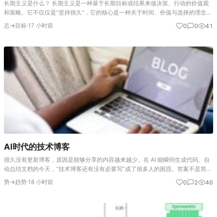
长期主义是什么？ 长期主义是一种基于长期目标或结果来做决策、行动的价值观
和策略。它不仅仅是“坚持很久”，它的核心是一种关于时间、价值与选择的理念。
核心定义：它是一场与“未来”的交易 长期主义的本质，是为了获取未来更大的、
志→目标
·
17 小时前
0
0
41
可持续的价值，而主…
AI时代的技术博客
很久没有更新博客，原因是能够分享的内容越来越少。在 AI 能瞬间生成代码、自
动总结文档的今天，“技术博客还有没有必要写”成了很多人的困惑。答案不是简单
的“写”或“不写”，而是一次深刻的价值重心转移。AI时代谁还看博客!？或许是一个
势→趋势
·
18 小时前
0
2
46
无法反驳的…