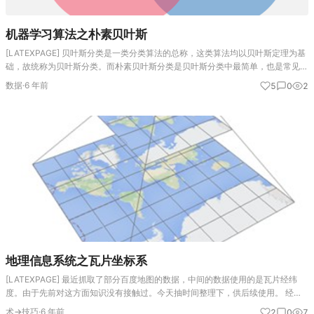
机器学习算法之朴素贝叶斯
[LATEXPAGE] 贝叶斯分类是一类分类算法的总称，这类算法均以贝叶斯定理为基
础，故统称为贝叶斯分类。而朴素贝叶斯分类是贝叶斯分类中最简单，也是常见的
一种分类方法。 贝叶斯定理 贝叶斯定理实际上就是计算"条件概率"的公式。条件
数据
·
6 年前
5
0
2
概率（Co…
地理信息系统之瓦片坐标系
[LATEXPAGE] 最近抓取了部分百度地图的数据，中间的数据使用的是瓦片经纬
度。由于先前对这方面知识没有接触过。今天抽时间整理下，供后续使用。 经纬
度与坐标系 地球是一个椭球，Datum是一组用于描述这个椭球的数据集合。最常
术→技巧
·
6 年前
2
0
7