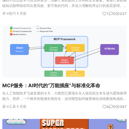
编程不仅仅是学习语法和算法，理解计算机如何工作同样至关重要。掌握计算机基
础知识能帮助你写出更高效、更可靠的代码，并深入理解程序运行的底层原理。本
文系统梳理了学习编程需要了解的计算机核心知识。 计算机的组成：硬件与软件
术→技巧
·
5 月前
1
0
237
的协同 计算机是一个复杂…
MCP服务：AI时代的“万能插座”与标准化革命
在人工智能技术飞速发展的今天，大模型已展现出令人惊叹的文本生成与逻辑推理
能力。然而，一个根本性瓶颈长期存在：这些模型如同被禁锢在训练数据构成的
“信息茧房”中，对实时变化的外部世界“一无所知”。它们能谈论天气，却无法查询
器→工具
·
5 月前
4
0
397
此刻的天气预报；能分析…