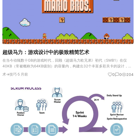
超级马力：游戏设计中的极致精简艺术
在当今动辄数十GB的游戏时代，回顾《超级马力欧兄弟》初代（SMB1）在仅
40KB（常被概称为64KB级别）的容量内，构建出32个丰富多彩关卡的设计，堪
称工程与艺术的奇迹。这不仅是技术限制下的产物，更是一套历经时间考验、关于
术→技巧
·
5 月前
0
0
204
如何用最少资源创造…