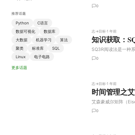
0
推荐话题
Python
C语言
数据可视化
数据库
志→目标
·
1 年前
知识获取：S
大数据
机器学习
算法
聚类
标准库
SQL
SQ3R阅读法是一种
Linux
电子电路
0
更多话题
志→目标
·
1 年前
时间管理之艾
艾森豪威尔矩阵（Eisenh
0