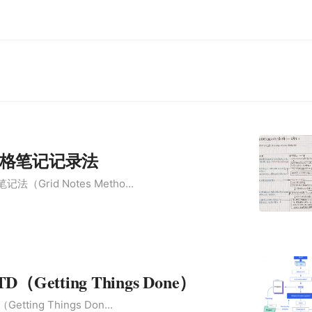
格笔记记录法
Grid Notes Metho...
Getting Things Done）
ting Things Don...