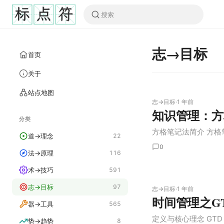
志→目标
首页
关于
站点地图
志→目标
·
1 年前
知识管理：方
分类
方格笔记法简介 方格笔记法（
道→理念
22
0
法→原理
116
术→技巧
591
志→目标
97
志→目标
·
1 年前
时间管理之GTD（
器→工具
565
定义与核心理念 GTD（Get
势→趋势
8