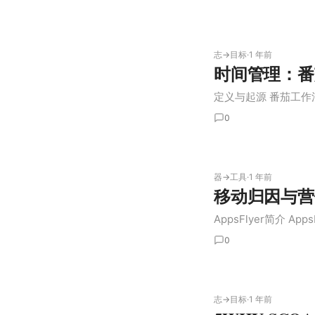
志→目标
·
1 年前
时间管理：番
定义与起源 番茄工作法（Po
0
器→工具
·
1 年前
移动归因与营销
AppsFlyer简介 Ap
0
志→目标
·
1 年前