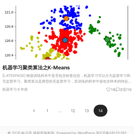
机器学习聚类算法之K-Means
[LATEXPAGE] 根据训练样本中是否包含标签信息，机器学习可以分为监督学习和
无监督学习。聚类算法是典型的无监督学习，其训练的样本中值包含样本的特征，
不包含样本的标签信息。在聚类算法中。利用样本的特征，将具有相似属性的样本
机器学习
·
6 年前
16
2
10
划分到统一类别…
1
…
12
13
14
© 2026 标点符 保留所有权利
Powered by WordPress
苏ICP备08120382