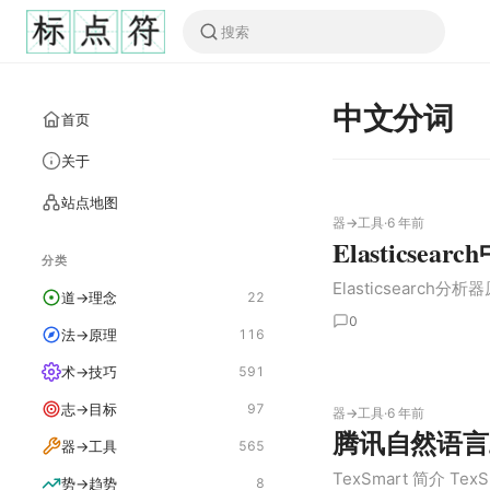
中文分词
首页
关于
站点地图
器→工具
·
6 年前
Elasticse
分类
Elasticsearch
道→理念
22
0
法→原理
116
术→技巧
591
志→目标
97
器→工具
·
6 年前
腾讯自然语言工
器→工具
565
TexSmart 简介 Te
势→趋势
8