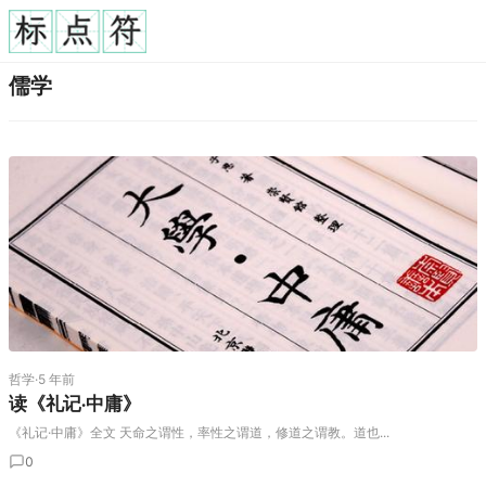
儒学
哲学
·
5 年前
读《礼记·中庸》
《礼记·中庸》全文 天命之谓性，率性之谓道，修道之谓教。道也...
0