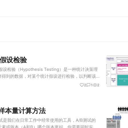
假设检验
检验（Hypothesis Testing）是一种统计决策理
察得到的数据，对某个统计假设进行检验，以判断该
假设检验中，首先会提出两个对立的假设：原假设
2
1
2
需样本量计算方法
A/B测试是我们在日常工作中经常使用的工具，A/B测试的
元素或版本（A和B）哪个版本更好，你需要同时实验