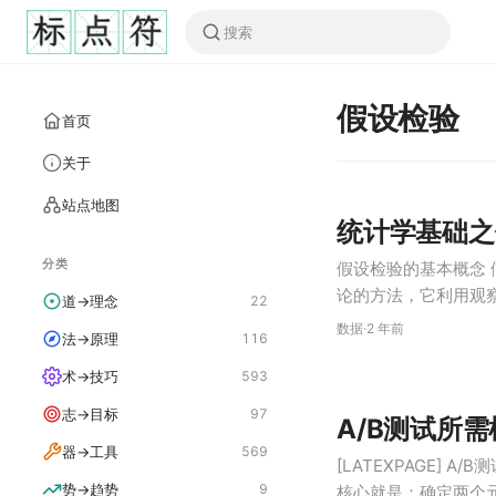
假设检验
首页
关于
站点地图
统计学基础之
分类
假设检验的基本概念 假设
论的方法，它利用观
道→理念
22
假设是否合理。 在
数据
·
2 年前
法→原理
116
（Null Hypothesi…
术→技巧
593
志→目标
97
A/B测试所
器→工具
569
[LATEXPAGE] 
势→趋势
9
核心就是：确定两个