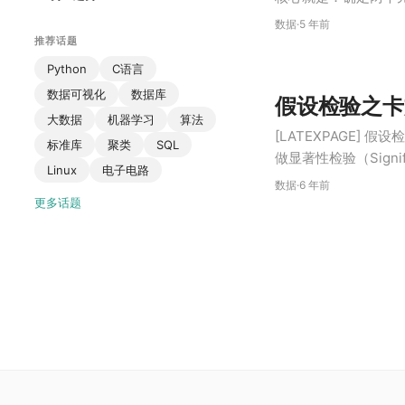
两个版本。最后，选择
数据
·
5 年前
时候可以终止实验。
推荐话题
Python
C语言
数据可视化
数据库
假设检验之卡
大数据
机器学习
算法
[LATEXPAGE] 假设
标准库
聚类
SQL
做显著性检验（Signi
Linux
电子电路
由样本推断总体的一
数据
·
6 年前
更多话题