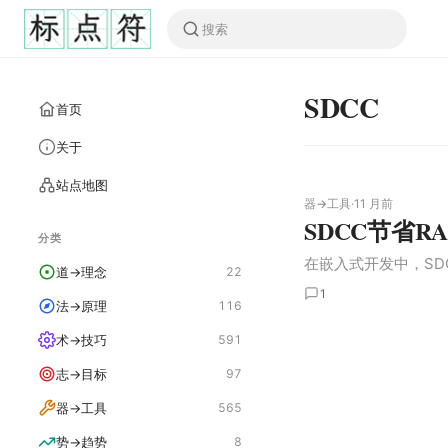
SDCC
首页
关于
站点地图
器→工具
·
11 月前
SDCC节省R
分类
在嵌入式开发中，SDCC（S
道→理念
22
1
法→原理
116
术→技巧
591
志→目标
97
器→工具
565
势→趋势
8