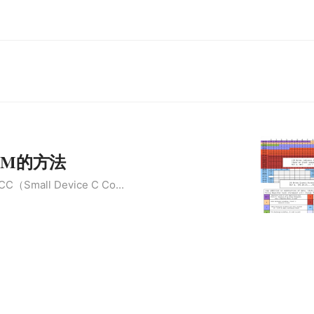
AM的方法
mall Device C Co...