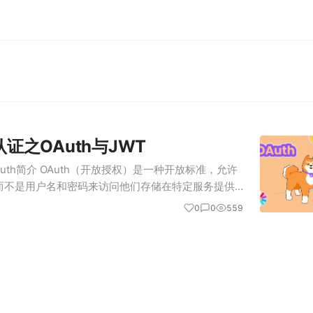
认证之OAuth与JWT
OAuth简介 OAuth（开放授权）是一种开放标准，允许
而不是用户名和密码来访问他们存储在特定服务提供
三方服务可以在不暴露用户凭证的情况下，获得对用
0
0
559
。OAut…