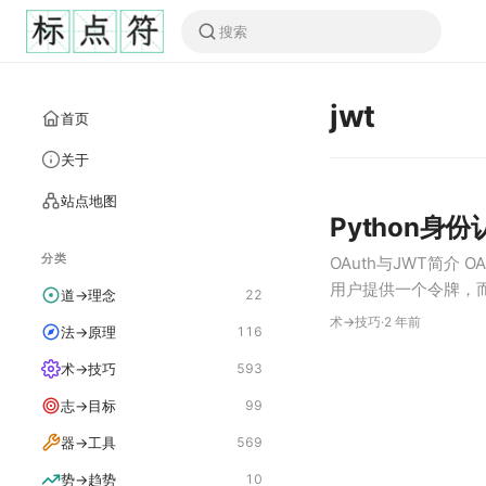
jwt
首页
关于
站点地图
Python身份
分类
OAuth与JWT简介 
用户提供一个令牌，
道→理念
22
者的数据。这使得第
术→技巧
·
2 年前
法→原理
116
户资源的有限访问权限
术→技巧
593
志→目标
99
器→工具
569
势→趋势
10