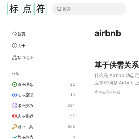
airbnb
首页
关于
站点地图
基于供需关系的
分类
什么是 Airbnb 动
应需求调整 Airb
道→理念
22
特殊事件等。同样，供
术→技巧
·
6 年前
法→原理
116
房量增加…
术→技巧
591
志→目标
97
器→工具
565
势→趋势
8