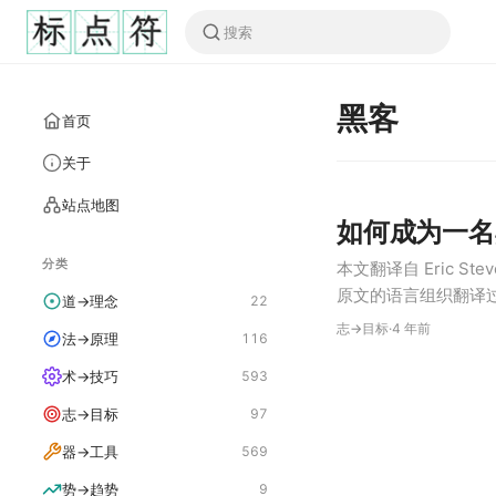
黑客
首页
关于
站点地图
如何成为一名
分类
本文翻译自 Eric Stev
原文的语言组织翻译
道→理念
22
重要的进行了翻译。
志→目标
·
4 年前
法→原理
116
文。 什么…
术→技巧
593
志→目标
97
器→工具
569
势→趋势
9