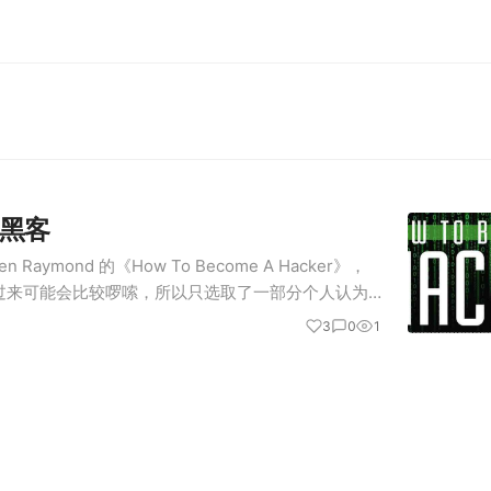
黑客
en Raymond 的《How To Become A Hacker》，
过来可能会比较啰嗦，所以只选取了一部分个人认为
部分不太认同的内容也进行了删减，介意的请看原
3
0
1