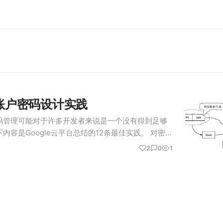
户账户密码设计实践
码管理可能对于许多开发者来说是一个没有得到足够
内容是Google云平台总结的12条最佳实践。 对密码
的账户管理规则是安全地存储用户的敏感信息，如密码。
2
0
1
储明文的密码，…