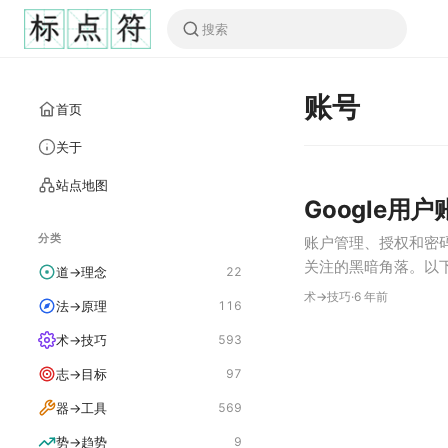
账号
首页
关于
站点地图
Google用
分类
账户管理、授权和密
关注的黑暗角落。以下
道→理念
22
进行Hash 最重要
术→技巧
·
6 年前
法→原理
116
在任何时候都不要存
术→技巧
593
志→目标
97
器→工具
569
势→趋势
9