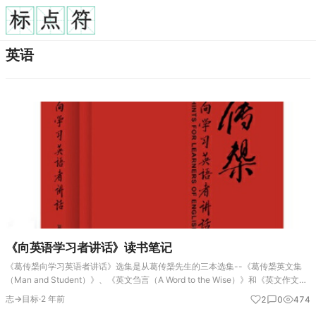
英语
《向英语学习者讲话》读书笔记
《葛传椝向学习英语者讲话》选集是从葛传椝先生的三本选集--《葛传椝英文集
（Man and Student）》、《英文刍言（A Word to the Wise）》和《英文作文教
本（A Textbook of English Composit…
志→目标
·
2 年前
2
0
474