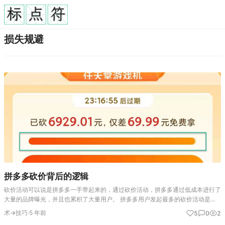
损失规避
拼多多砍价背后的逻辑
砍价活动可以说是拼多多一手带起来的，通过砍价活动，拼多多通过低成本进行了
大量的品牌曝光，并且也累积了大量用户。 拼多多用户发起最多的砍价活动是首
页的“天天领现金”和“砍价免费拿”，两者的套路基本上是一致的。以砍价免费拿为
术→技巧
·
5 年前
5
0
2
例，基本流程是，A在…