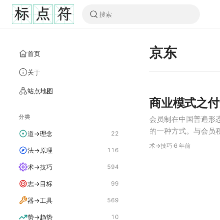
京东
首页
关于
站点地图
商业模式之付
分类
会员制在中国普遍形
的一种方式。与会员
道→理念
22
势。首先，付费会员
术→技巧
·
6 年前
法→原理
116
被动。原因在于积分
术→技巧
594
志→目标
99
器→工具
569
势→趋势
10