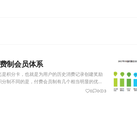
费制会员体系
态是积分卡，也就是为用户的历史消费记录创建奖励
积分制不同的是，付费会员制有几个相当明显的优
制激励效果强。从激励手段来看，积分会员制单一且
0
0
3
会员制仅以消费者购买金额来代表消…